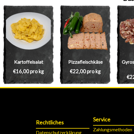
Kartoffelsalat
Pizzafleischkäse
Gyros
€
16,00
pro kg
€
22,00
pro kg
€
2
Service
Rechtliches
Zahlungsmethoden
Datenschutzerklärung