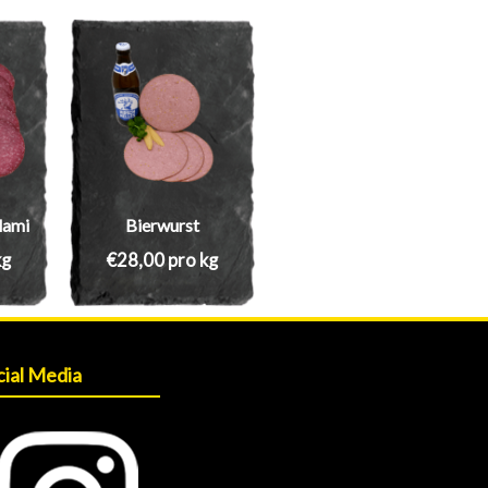
lami
Bierwurst
kg
€
28,00
pro kg
cial Media