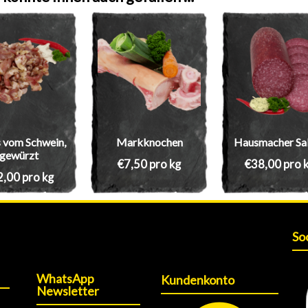
 vom Schwein,
Markknochen
Hausmacher Sa
gewürzt
€
7,50
pro kg
€
38,00
pro 
2,00
pro kg
So
WhatsApp
Kundenkonto
Newsletter