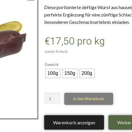
Diese portionierte deftige Wurst aus hausei
perfekte Ergänzung für eine zünftige Schlach
besonderen Geschmackserlebnis einladen.
€
17,50
pro kg
Enthält 7% MwSt.
Gewicht
100g
150g
200g
In den Warenkorb
Warenkorb anzeigen
Weiter