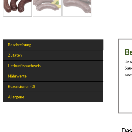
Beschreibung
B
Zutaten
Unse
Herkunftsnachweis
Saue
gewü
Nährwerte
Rezensionen (0)
Allergene
Das