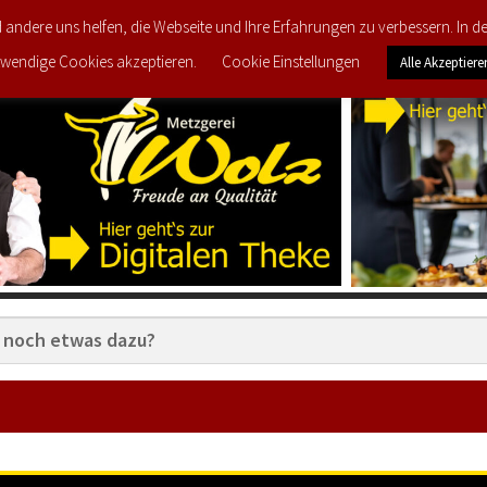
d andere uns helfen, die Webseite und Ihre Erfahrungen zu verbessern. In 
TZT IM ANGEBOT
PRODUKTE
MEIN KONTO
wendige Cookies akzeptieren.
Cookie Einstellungen
Alle Akzeptiere