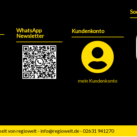
So
WhatsApp
Kundenkonto
Newsletter
mein Kundenkonto
elt von regiowelt - info@regiowelt.de - 02631 941270