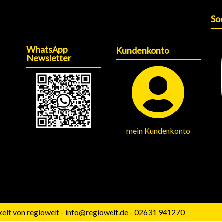
So
WhatsApp
Kundenkonto
Newsletter
mein Kundenkonto
elt von regiowelt - info@regiowelt.de - 02631 941270