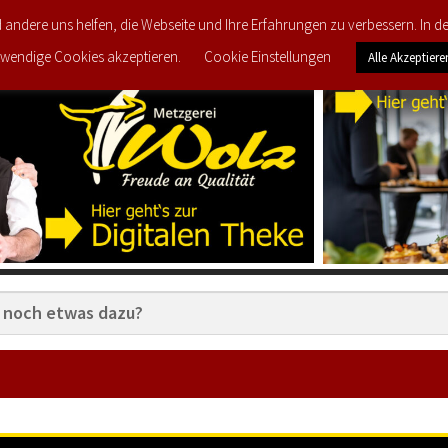
d andere uns helfen, die Webseite und Ihre Erfahrungen zu verbessern. In 
TZT IM ANGEBOT
PRODUKTE
MEIN KONTO
wendige Cookies akzeptieren.
Cookie Einstellungen
Alle Akzeptiere