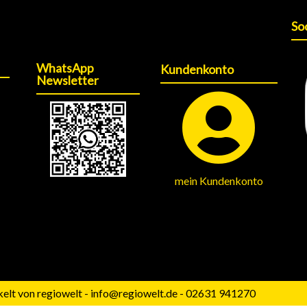
So
WhatsApp
Kundenkonto
Newsletter
mein Kundenkonto
elt von regiowelt - info@regiowelt.de - 02631 941270