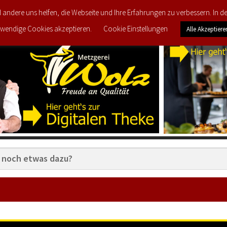
d andere uns helfen, die Webseite und Ihre Erfahrungen zu verbessern. In 
TZT IM ANGEBOT
PRODUKTE
MEIN KONTO
wendige Cookies akzeptieren.
Cookie Einstellungen
Alle Akzeptiere