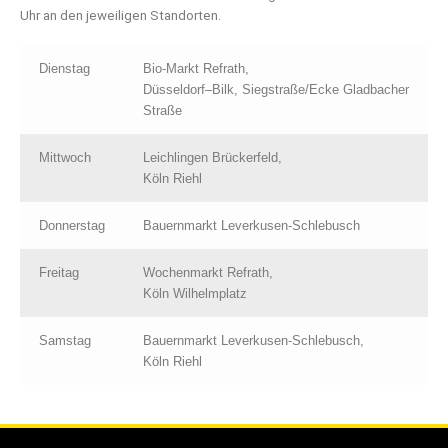
Uhr an den jeweiligen Standorten.
Dienstag
Bio-Markt Refrath,
Düsseldorf–Bilk, Siegstraße/Ecke Gladbacher
Straße
Mittwoch
Leichlingen Brückerfeld,
Köln Riehl
Donnerstag
Bauernmarkt Leverkusen-Schlebusch
Freitag
Wochenmarkt Refrath,
Köln Wilhelmplatz
Samstag
Bauernmarkt Leverkusen-Schlebusch,
Köln Riehl